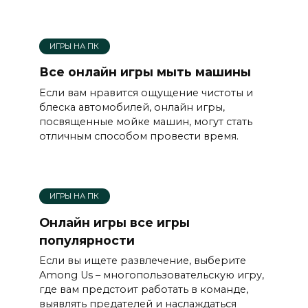
ИГРЫ НА ПК
Все онлайн игры мыть машины
Если вам нравится ощущение чистоты и
блеска автомобилей, онлайн игры,
посвященные мойке машин, могут стать
отличным способом провести время.
ИГРЫ НА ПК
Онлайн игры все игры
популярности
Если вы ищете развлечение, выберите
Among Us – многопользовательскую игру,
где вам предстоит работать в команде,
выявлять предателей и наслаждаться