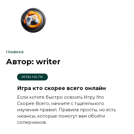
Перейти
к
Русский игровой портал
содержанию
Весь мир игр: новости, обзоры и
советы
ГЛАВНАЯ
Автор:
writer
ИГРЫ НА ПК
Игра кто скорее всего онлайн
Если хотите быстро освоить Игру Кто
Скорее Всего, начните с тщательного
изучения правил. Правила просты, но есть
нюансы, которые помогут вам обойти
соперников.