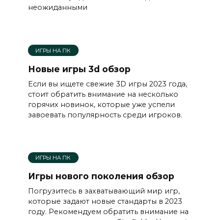
неожиданными
ИГРЫ НА ПК
Новые игры 3d обзор
Если вы ищете свежие 3D игры 2023 года,
стоит обратить внимание на несколько
горячих новинок, которые уже успели
завоевать популярность среди игроков.
ИГРЫ НА ПК
Игры нового поколения обзор
Погрузитесь в захватывающий мир игр,
которые задают новые стандарты в 2023
году. Рекомендуем обратить внимание на