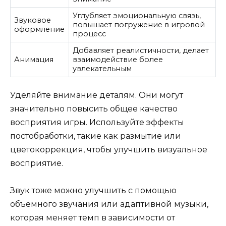
Углубляет эмоциональную связь,
Звуковое
повышает погружение в игровой
оформление
процесс
Добавляет реалистичности, делает
Анимация
взаимодействие более
увлекательным
Уделяйте внимание деталям. Они могут
значительно повысить общее качество
восприятия игры. Используйте эффекты
постобработки, такие как размытие или
цветокоррекция, чтобы улучшить визуальное
восприятие.
Звук тоже можно улучшить с помощью
объемного звучания или адаптивной музыки,
которая меняет темп в зависимости от