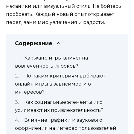
механики или визуальный стиль. Не бойтесь
пробовать. Каждый новый опыт открывает
перед вами мир увлечения и радости.
Содержание
Как жанр игры влияет на
вовлеченность игроков?
По каким критериям выбирают
онлайн игры в зависимости от
интересов?
Как социальные элементы игр
усиливают их привлекательность?
Влияние графики и звукового
оформления на интерес пользователей