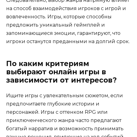
Следовательно, выбор жанра напрямую влияет
на способ взаимодействия игроков с игрой и
вовлеченность. Игры, которые способны
предложить уникальный геймплей и
запоминающиеся эмоции, гарантируют, что
игроки останутся преданными на долгий срок.
По каким критериям
выбирают онлайн игры в
зависимости от интересов?
Ищите игры с увлекательным сюжетом, если
предпочитаете глубокие истории и
персонажей. Игры с оттенком RPG или
приключенческого жанра часто предлагают
богатый нарратив и возможность принимать
важные решения, влияющие на ход событий.