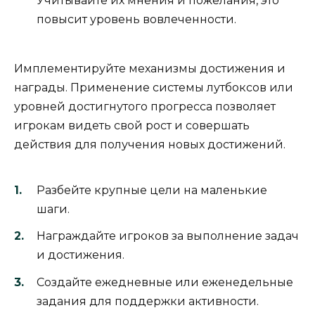
Учитывайте их мнения и пожелания, это
повысит уровень вовлеченности.
Имплементируйте механизмы достижения и
награды. Применение системы лутбоксов или
уровней достигнутого прогресса позволяет
игрокам видеть свой рост и совершать
действия для получения новых достижений.
Разбейте крупные цели на маленькие
шаги.
Награждайте игроков за выполнение задач
и достижения.
Создайте ежедневные или еженедельные
задания для поддержки активности.