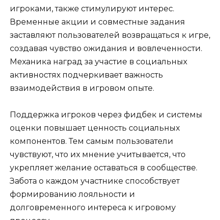
игроками, также стимулируют интерес.
Временные акции и совместные задания
заставляют пользователей возвращаться к игре,
создавая чувство ожидания и вовлеченности.
Механика наград за участие в социальных
активностях подчеркивает важность
взаимодействия в игровом опыте.
Поддержка игроков через фидбек и системы
оценки повышает ценность социальных
компонентов. Тем самым пользователи
чувствуют, что их мнение учитывается, что
укрепляет желание оставаться в сообществе.
Забота о каждом участнике способствует
формированию лояльности и
долговременного интереса к игровому