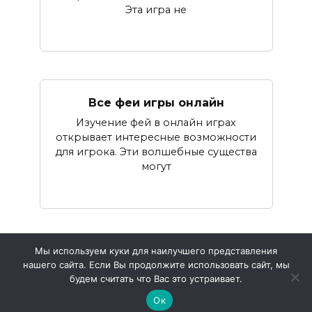
Эта игра не
Все феи игры онлайн
Изучение фей в онлайн играх
открывает интересные возможности
для игрока. Эти волшебные существа
могут
Мы используем куки для наилучшего представления
нашего сайта. Если Вы продолжите использовать сайт, мы
© 2026 Русский игровой портал
будем считать что Вас это устраивает.
Ок